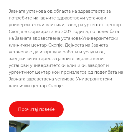
Јавната установа од областа на здравството за
потребите на јавните здравствени установи
универзитетски клиники, завод и ургентен центар
Скопје е формирана во 2007 година, по поделбата
на Јавната здравствена установа-Универзитетски
клинички центар-Скопје. Дејноста на Јавната
установа е да извршува работи и услуги од
заеднички интерес за јавните здравствени
установи универзитетски клиники, заводот и
ургентниот центар кои произлегоа од поделбата на
Јавната здравствена установа-Универзитетски
клинички центар-Скопје.
Прочитај повеќе