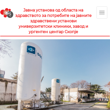
Јавна установа од областа на
TOG
здравството за потребите на јавните
здравствени установи
NAV
универзитетски клиники, завод и
ургентен центар Скопје