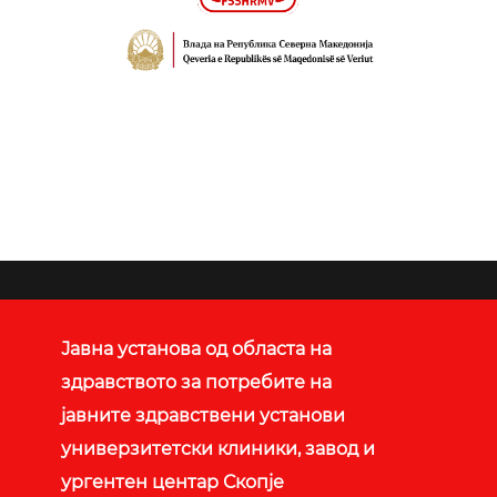
Јавна установа од областа на
здравството за потребите на
јавните здравствени установи
универзитетски клиники, завод и
ургентен центар Скопје